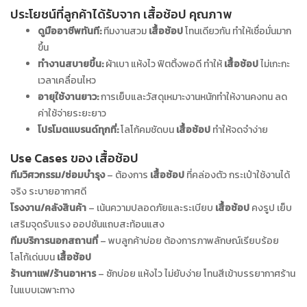
ประโยชน์ที่ลูกค้าได้รับจาก เสื้อช้อป คุณภาพ
ดูมืออาชีพทันที:
ทีมงานสวม
เสื้อช้อป
โทนเดียวกัน ทำให้เชื่อมั่นมาก
ขึ้น
ทำงานสบายขึ้น:
ผ้าเบา แห้งไว ฟิตติ้งพอดี ทำให้
เสื้อช้อป
ไม่เกะกะ
เวลาเคลื่อนไหว
อายุใช้งานยาว:
การเย็บและวัสดุเหมาะงานหนักทำให้งานคงทน ลด
ค่าใช้จ่ายระยะยาว
โปรโมตแบรนด์ทุกที่:
โลโก้คมชัดบน
เสื้อช้อป
ทำให้จดจำง่าย
Use Cases ของ เสื้อช้อป
ทีมวิศวกรรม/ซ่อมบำรุง
– ต้องการ
เสื้อช้อป
ที่คล่องตัว กระเป๋าใช้งานได้
จริง ระบายอากาศดี
โรงงาน/คลังสินค้า
– เน้นความปลอดภัยและระเบียบ
เสื้อช้อป
คงรูป เย็บ
เสริมจุดรับแรง ออปชันแถบสะท้อนแสง
ทีมบริการนอกสถานที่
– พบลูกค้าบ่อย ต้องการภาพลักษณ์เรียบร้อย
โลโก้เด่นบน
เสื้อช้อป
ร้านกาแฟ/ร้านอาหาร
– ซักบ่อย แห้งไว ไม่ยับง่าย โทนสีเข้าบรรยากาศร้าน
ในแบบเฉพาะทาง