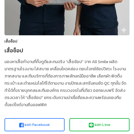
เสื้อช็อป
เสื้อช็อป
มองหาเสื้อทำงานที่ทั้งดูดีและทนจริง “เสื้อช้อป” จาก All Smile ผลิต
มาตรฐานโรงงาน ใส่สบาย เคลื่อนไหวคล่อง ตอบโจทย์ช้อปวิศวะ โรงงาน
ภาคสนาม และทีมบริการที่ต้องการภาพลักษณ์มืออาชีพ เลือกผ้า ฟิตติ้ง
กระเป๋า และตำแหน่งโลโก้ได้ตามงาน งานปักและสกรีนคมชัด QC ทุกขั้น จัด
ทำได้ทั้งรายบุคคลและทีมองค์กร ครบวงจรในที่เดียว ออกแบบฟรี จัดส่ง
ตรงเวลา ให้ “เสื้อช้อป” ยกระดับความน่าเชื่อถือและความพร้อมของทีม
ตั้งแต่ไซต์งานถึงออฟฟิศ
แชท Facebook
แชท Line