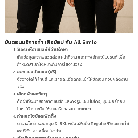
ขั้นตอนบริการทำ เสื้อช้อป กับ All Smile
วิเคราะห์งานและให้คำปรึกษา
เก็บข้อมูลสภาพแวดล้อม หน้าที่งาน และภาพลักษณ์แบรนด์ เพื่อ
กำหนดสเปกให้เหมาะกับการใช้งานจริง
ออกแบบต้นแบบ (ฟรี)
จัดวางโลโก้ โทนสี และรายละเอียดกระเป๋าให้ชัดเจน ก่อนผลิตงาน
จริง
เลือกผ้าและวัสดุ
คัดผ้าที่ระบายอากาศ ทนซัก และคงรูป เช่น ไมโคร, ซุปเปอร์คอม,
โทเร ให้เหมาะกับ ใช้งานจริงของแต่ละแผนก
กำหนดไซซ์และฟิตติ้ง
ตารางไซซ์ครอบคลุม S–5XL พร้อมฟิตติ้ง Regular/Relaxed ให้
พอดีตัวและเคลื่อนไหวง่าย