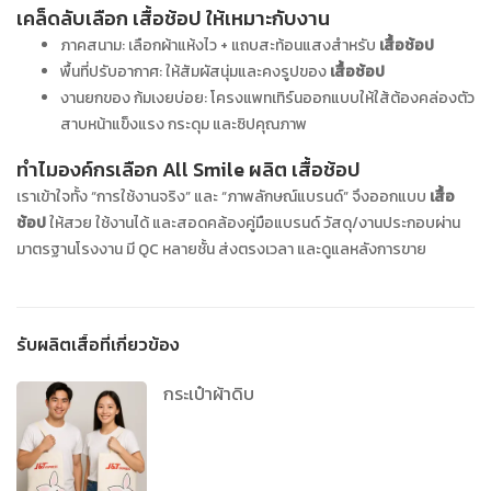
เคล็ดลับเลือก เสื้อช้อป ให้เหมาะกับงาน
ภาคสนาม: เลือกผ้าแห้งไว + แถบสะท้อนแสงสำหรับ
เสื้อช้อป
พื้นที่ปรับอากาศ: ให้สัมผัสนุ่มและคงรูปของ
เสื้อช้อป
งานยกของ ก้มเงยบ่อย: โครงแพทเทิร์นออกแบบให้ใส้ต้องคล่องตัว
สาบหน้าแข็งแรง กระดุม และซิปคุณภาพ
ทำไมองค์กรเลือก All Smile ผลิต เสื้อช้อป
เราเข้าใจทั้ง “การใช้งานจริง” และ “ภาพลักษณ์แบรนด์” จึงออกแบบ
เสื้อ
ช้อป
ให้สวย ใช้งานได้ และสอดคล้องคู่มือแบรนด์ วัสดุ/งานประกอบผ่าน
มาตรฐานโรงงาน มี QC หลายชั้น ส่งตรงเวลา และดูแลหลังการขาย
รับผลิตเสื้อที่เกี่ยวข้อง
กระเป๋าผ้าดิบ