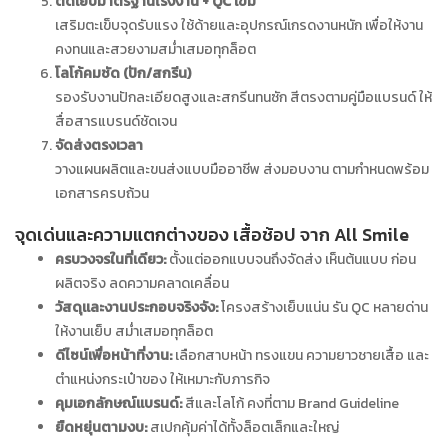
ตัดเย็บมาตรฐานโรงงาน + QC เข้ม
เสริมตะเข็บจุดรับแรง ใช้ด้ายและอุปกรณ์เกรดงานหนัก เพื่อให้งาน
คงทนและสวยงามสม่ำเสมอทุกล็อต
โลโก้คมชัด (ปัก/สกรีน)
รองรับงานปักละเอียดสูงและสกรีนทนซัก สีตรงตามคู่มือแบรนด์ ให้
สื่อสารแบรนด์ชัดเจน
จัดส่งตรงเวลา
วางแผนผลิตและขนส่งแบบมืออาชีพ ส่งมอบงาน ตามกำหนดพร้อม
เอกสารครบถ้วน
จุดเด่นและความแตกต่างของ เสื้อช้อป จาก All Smile
ครบวงจรในที่เดียว:
ตั้งแต่ออกแบบจนถึงจัดส่ง เห็นต้นแบบ ก่อน
ผลิตจริง ลดความคลาดเคลื่อน
วัสดุและงานประกอบจริงจัง:
โครงสร้างเย็บแน่น รัน QC หลายด่าน
ให้งานเย็บ สม่ำเสมอทุกล็อต
ดีไซน์เพื่อหน้าที่งาน:
เลือกสาบหน้า ทรงแขน ความยาวชายเสื้อ และ
ตำแหน่งกระเป๋าของ ให้เหมาะกับภารกิจ
คุมเอกลักษณ์แบรนด์:
สีและโลโก้ คงที่ตาม Brand Guideline
ยืดหยุ่นตามงบ:
สเปกคุ้มค่าได้ทั้งล็อตเล็กและใหญ่