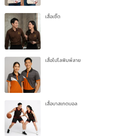
เสื้อเชิ๊ต
เสื้อโปโลพิมพ์ลาย
เสื้อบาสเกตบอล