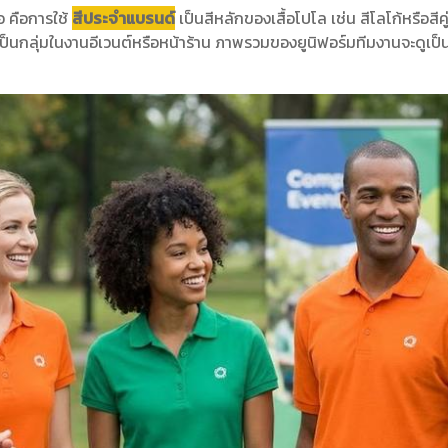
อ คือการใช้
สีประจำแบรนด์
เป็นสีหลักของเสื้อโปโล เช่น สีโลโก้หรือสีคู
เป็นกลุ่มในงานอีเวนต์หรือหน้าร้าน ภาพรวมของยูนิฟอร์มทีมงานจะดูเป