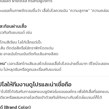
านผลิต ฝ่ายเซลส์ หรือทีมผู้บริหาร
ณจะมองเห็นภาพชัดเจนขึ้นว่า เสื้อโปโลควรเน้น “ความสุภาพ” “ความคล่อ
ะท้อนผ่านเสื้อ
ียวกันกับแบรนด์ เช่น
ทนสีเรียบ โลโก้เล็กแต่เป๊ะ
สัน ตัดต่อสีหรือใส่กราฟิกโดดเด่น
ย อาจเน้นโทนเข้มตัดกับเส้นสายสีสด
ไหน”
เวลาเลือกโทนสีและสไตล์ของเสื้อโปโลจะง่ายขึ้นมาก ดีไซน์จะส
กัน ไม่หลุดธีมหรือดูคนละเรื่องกับแบรนด์
โลให้ทีมงานดูโปรและน่าเชื่อถือ
่นำไปใช้ได้จริงกับการออกแบบยูนิฟอร์มขององค์กร เพื่อให้เสื้อที่ออก
เดียวหรือผสมหลายไอเดียเข้าด้วยกันให้เหมาะกับสไตล์แบรนด์ก็ได้
ด์ (Brand Color)