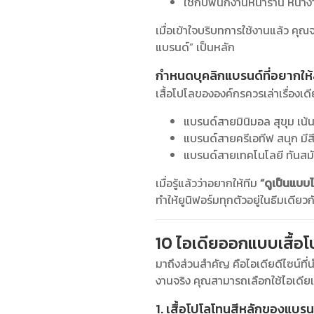
ใช้กับพนักงานหน้าร้าน หน้าง
เมื่อเข้าใจบริบทการใช้งานแล้ว คุ
แบรนด์” เป็นหลัก
กำหนดบุคลิกแบรนด์ที่อยากให้ส
เสื้อโปโลขององค์กรควรเล่าเรื่องเด
แบรนด์สายมินิมอล สุขุม เน้นโ
แบรนด์สายครีเอทีฟ สนุก มีสี
แบรนด์สายเทคโนโลยี ทันสมั
เมื่อรู้แล้วว่าอยากให้ทีม
“ดูเป็นแบบ
ทำให้ยูนิฟอร์มทุกตัวอยู่ในธีมเดียว
10 ไอเดียออกแบบเสื้อโป
มาถึงส่วนสำคัญ คือไอเดียดีไซน์ที
งานจริง คุณสามารถเลือกใช้ไอเดีย
1. เสื้อโปโลโทนสีหลักของแบรน