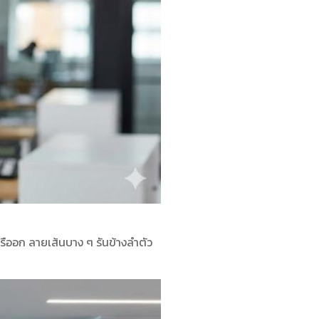
าหรืออก ลายเส้นบาง ๆ รันข้างลำตัว