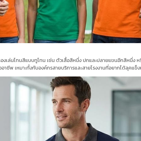
ิ
ลองเล่นโทนสีแบบทูโทน เช่น ตัวเสื้อสีหนึ่ง ปกและปลายแขนอีกสีหนึ่ง หรื
เทลมืออาชีพ เหมาะทั้งกับองค์กรสายบริการและสายโรงงานที่อยากได้ลุคแข็