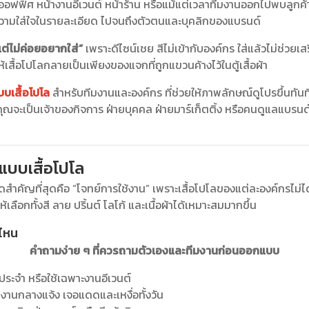
ในออฟฟิศ หน้างานอีเวนต์ หน้าร้าน หรือแม้แต่เวลาทีมงานออกไปพบลูกค้า
ความใส่ใจในรายละเอียด ไปจนถึงตัวตนและบุคลิกของแบรนด์
ลแต่ไม่ค่อยอยากใส่”
เพราะดีไซน์เชย สีไม่เข้ากับองค์กร ใส่แล้วไม่ช่วยเสร
ให้เสื้อโปโลกลายเป็นเพียงของแจกที่ถูกแขวนค้างไว้ในตู้เสื้อผ้า
บเสื้อโปโล
สำหรับทีมงานและองค์กร ที่ช่วยให้ภาพลักษณ์ดูโปรขึ้นทั
าคุณจะเป็นเจ้าของกิจการ ฝ่ายบุคคล ฝ่ายมาร์เก็ตติ้ง หรือคนดูแลแบรนด์
แบบเสื้อโปโล
ยดสำคัญที่สุดคือ “โจทย์การใช้งาน” เพราะเสื้อโปโลของแต่ละองค์กรไม่
เลือกทั้งสี ลาย ปริ้นต์ โลโก้ และเนื้อผ้าได้เหมาะสมมากขึ้น
สไหน
คำถามง่าย ๆ ที่ควรถามตัวเองและทีมงานก่อนออกแบบ
์มประจำ หรือใช้เฉพาะงานอีเวนต์
ำงานกลางแจ้ง เจอแดดและเหงื่อทั้งวัน